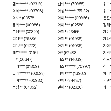
댐코***** (02318)
신희*** (79855)
위드*
더세***** (03796)
아성****** (55132)
위드*
더포* (00578)
아이***** (00866)
은진*
동화*** (00086)
아이*** (02588)
정해**
드레*** (30320)
아이* (23455)
제이*
디앤** (29886)
아이** (01938)
제타*
디플** (01773)
아치** (01036)
지에*
레드**** (01157)
아* (52488)
지엘*
리* (00647)
에스** (14669)
청도*
미러*** (01309)
에스****** (70997)
청우*
밀라****** (00523)
에이**** (16962)
체어**
바이***** (00930)
엔이* (34487)
컨텐*
보성** (64052)
엘이** (02320)
케이*