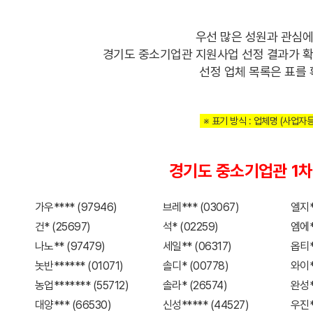
우선 많은 성원과 관심에
경기도 중소기업관 지원사업 선정 결과가 확
선정 업체 목록은 표를 
※ 표기 방식 : 업체명 (사업자
경기도 중소기업관 1차
가우**** (97946)
브레*** (03067)
엘지*
건* (25697)
석* (02259)
엠에*
나노** (97479)
세일** (06317)
옵티*
놋반****** (01071)
솔디* (00778)
와이*
농업******* (55712)
솔라* (26574)
완성*
대양*** (66530)
신성***** (44527)
우진*