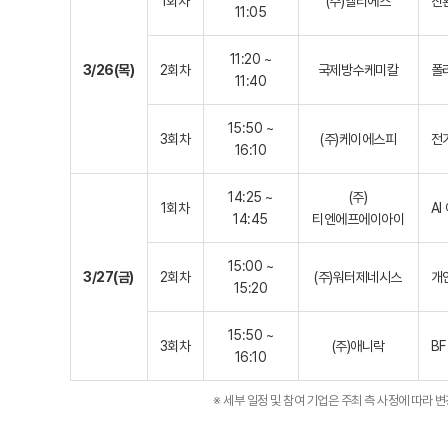
1회차
(주)엘티에스
친
11:05
11:20 ~
3/26(목)
2회차
국제방수케미칼
폴
11:40
15:50 ~
3회차
(주)케이에스피
전
16:10
14:25 ~
(주)
1회차
AI
14:45
티엔에프에이아이
15:00 ~
3/27(금)
2회차
(주)워터제네시스
개
15:20
15:50 ~
3회차
(주)애니락
BF
16:10
※ 세부 일정 및 참여 기업은 주최 측 사정에 따라 변