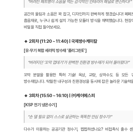
“버려진 페트병이 소음을 먹는 감각적인 인테리어 패널로 변신하다!”
공간의 울림과 소음은 꽉 잡고, 디자인까지 완벽하게 챙겼습니다! 폐페
흡음재로, 누구나 쉽게 설치 가능한 모듈러 방식을 채택했습니다. 현장
비밀을 직접 들어보세요.
🔹 2회차 (11:20 ~ 11:40) | 국제방수케미칼
[유·무기 복합 세라믹 방수재 ‘폴리그린E’]
“버려지던 '꼬막 껍데기'가 완벽한 친환경 방수재가 되어 돌아왔다!”
꼬막 분말을 활용한 특허 기술! 옥상, 교량, 상하수도 등 모든
방수재입니다. 탁월한 내구성과 친환경성을 동시에 잡은 놀라운 기술력
🔹 3회차 (15:50 ~ 16:10) | ㈜케이에스피
[KSP 전기 냉온수기]
“손 댈 필요 없이 스스로 살균하는 똑똑한 안심 정수기!”
다수가 이용하는 공공기관 정수기, 찝찝하셨나요? 비접촉식 출수 센