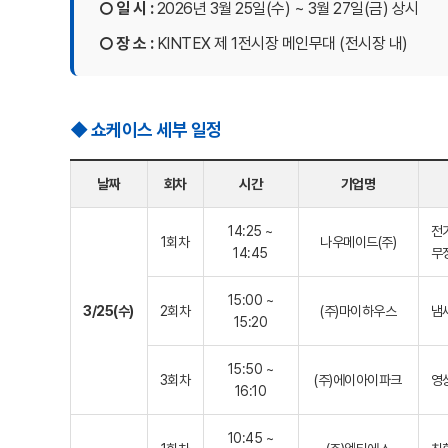
○ 일 시 :
2026년 3월 25일(수) ~ 3월 27일(금) 상시
○ 장 소 :
KINTEX 제 1전시장 메인무대 (전시장 내)
◆ 쇼케이스 세부 일정
날짜
회차
시간
기업명
14:25 ~
전
1회차
나우메이드(주)
14:45
무
15:00 ~
3/25(수)
2회차
(주)마이하우스
냄
15:20
15:50 ~
3회차
(주)에이아이파크
영
16:10
10:45 ~