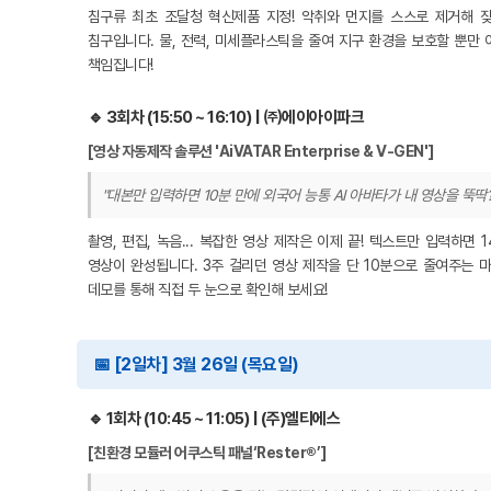
침구류 최초 조달청 혁신제품 지정! 악취와 먼지를 스스로 제거해 
침구입니다. 물, 전력, 미세플라스틱을 줄여 지구 환경을 보호할 뿐만
책임집니다!
🔹 3회차 (15:50 ~ 16:10) | ㈜에이아이파크
[영상 자동제작 솔루션 'AiVATAR Enterprise & V-GEN']
"대본만 입력하면 10분 만에 외국어 능통 AI 아바타가 내 영상을 뚝딱?
촬영, 편집, 녹음... 복잡한 영상 제작은 이제 끝! 텍스트만 입력하면 
영상이 완성됩니다. 3주 걸리던 영상 제작을 단 10분으로 줄여주는 마
데모를 통해 직접 두 눈으로 확인해 보세요!
📅 [2일차] 3월 26일 (목요일)
🔹 1회차 (10:45 ~ 11:05) | (주)엘티에스
[친환경 모듈러 어쿠스틱 패널‘Rester®’]